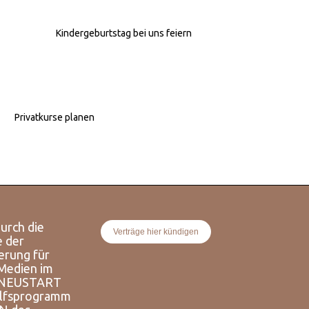
Kindergeburtstag bei uns feiern
Privatkurse planen
urch die
Verträge hier kündigen
e der
erung für
 Medien im
 NEUSTART
lfsprogramm