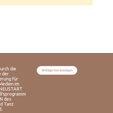
urch die
Verträge hier kündigen
e der
erung für
 Medien im
 NEUSTART
lfsprogramm
N des
d Tanz
d.